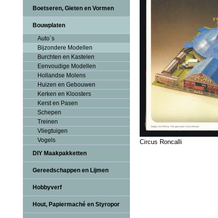
Boetseren, Gieten en Vormen
Bouwplaten
Auto`s
Bijzondere Modellen
Burchten en Kastelen
Eenvoudige Modellen
Hollandse Molens
Huizen en Gebouwen
Kerken en Kloosters
Kerst en Pasen
Schepen
Treinen
Vliegtuigen
Vogels
Circus Roncalli
DIY Maakpakketten
Gereedschappen en Lijmen
Hobbyverf
Hout, Papiermaché en Styropor