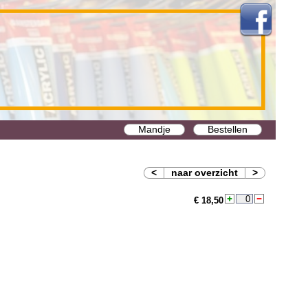
Mandje
Bestellen
<
naar overzicht
>
€ 18,50