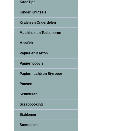
KadoTip !
Kinder Knutsels
Kralen en Onderdelen
Machines en Toebehoren
Mozaïek
Papier en Karton
Papierhobby's
Papiermaché en Styropor
Ponsen
Schilderen
Scrapbooking
Sjablonen
Stempelen