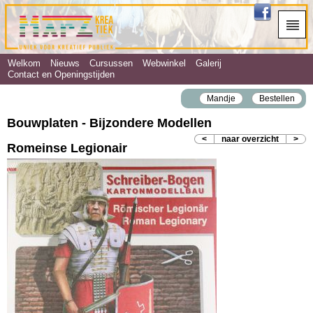
Welkom
Nieuws
Cursussen
Webwinkel
Galerij
Contact en Openingstijden
Mandje
Bestellen
Bouwplaten - Bijzondere Modellen
<
naar overzicht
>
Romeinse Legionair