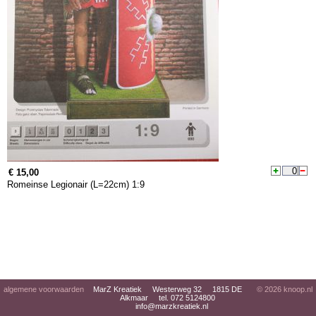
€ 15,00
Romeinse Legionair (L=22cm) 1:9
algemene voorwaarden
MarZ Kreatiek Westerweg 32 1815 DE
© 2026
knoop.nl
Alkmaar tel. 072 5124800
info@marzkreatiek.nl