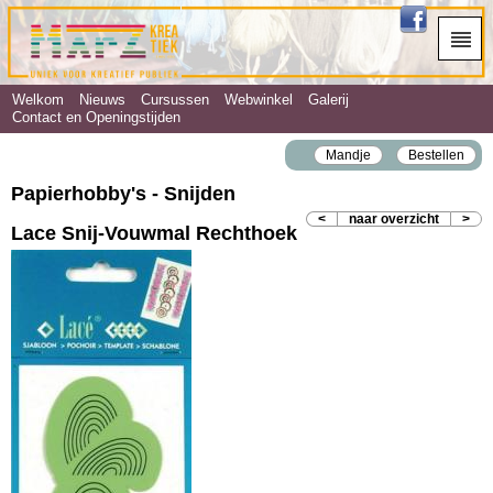
Welkom
Nieuws
Cursussen
Webwinkel
Galerij
Contact en Openingstijden
Mandje
Bestellen
Papierhobby's - Snijden
<
naar overzicht
>
Lace Snij-Vouwmal Rechthoek