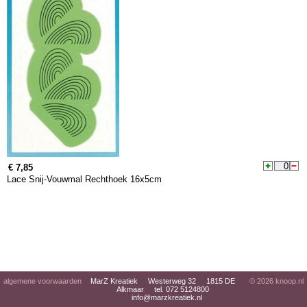
€ 7,85
Lace Snij-Vouwmal Rechthoek 16x5cm
algemene voorwaarden
MarZ Kreatiek Westerweg 32 1815 DE
© 2026
knoop.nl
Alkmaar tel. 072 5124800
info@marzkreatiek.nl