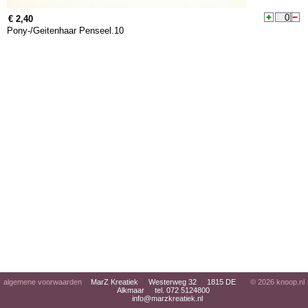
€ 2,40
Pony-/Geitenhaar Penseel.10
algemene voorwaarden
MarZ Kreatiek Westerweg 32 1815 DE
© 2026
knoop.nl
Alkmaar tel. 072 5124800
info@marzkreatiek.nl