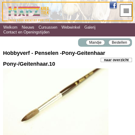
Welkom
Nieuws
Cursussen
Webwinkel
Galerij
Contact en Openingstijden
Mandje
Bestellen
Hobbyverf - Penselen ‐Pony‐Geitenhaar
naar overzicht
Pony-/Geitenhaar.10