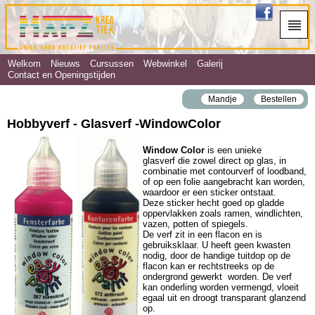
Welkom
Nieuws
Cursussen
Webwinkel
Galerij
Contact en Openingstijden
Mandje
Bestellen
Hobbyverf - Glasverf ‐WindowColor
Window Color
is een unieke
glasverf die zowel direct op glas, in
combinatie met contourverf of loodband,
of op een folie aangebracht kan worden,
waardoor er een sticker ontstaat.
Deze sticker hecht goed op gladde
oppervlakken zoals ramen, windlichten,
vazen, potten of spiegels.
De verf zit in een flacon en is
gebruiksklaar. U heeft geen kwasten
nodig, door de handige tuitdop op de
flacon kan er rechtstreeks op de
ondergrond gewerkt worden. De verf
kan onderling worden vermengd, vloeit
egaal uit en droogt transparant glanzend
op.