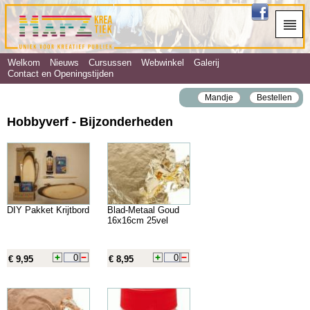
Welkom
Nieuws
Cursussen
Webwinkel
Galerij
Contact en Openingstijden
Mandje
Bestellen
Hobbyverf - Bijzonderheden
DIY Pakket Krijtbord
Blad-Metaal Goud
16x16cm 25vel
€ 9,95
€ 8,95