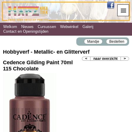
Welkom
Nieuws
Cursussen
Webwinkel
Galerij
Contact en Openingstijden
Mandje
Bestellen
Hobbyverf - Metallic‐ en Glitterverf
<
naar overzicht
>
Cedence Gilding Paint 70ml
115 Chocolate