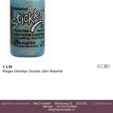
€ 2,95
Ranger Glitterlijm Stickles 18ml Waterfall
algemene voorwaarden
MarZ Kreatiek Westerweg 32 1815 DE
© 2026
knoop.nl
Alkmaar tel. 072 5124800
info@marzkreatiek.nl