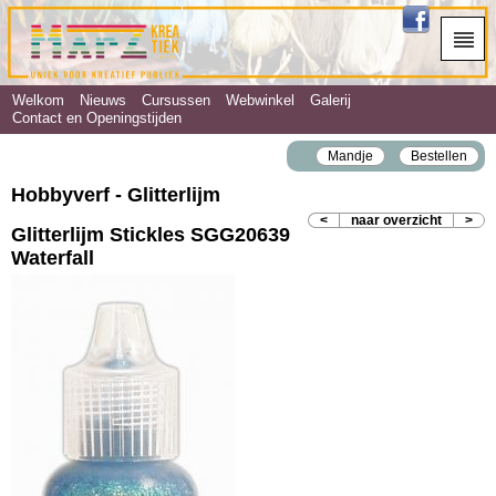
Welkom
Nieuws
Cursussen
Webwinkel
Galerij
Contact en Openingstijden
Mandje
Bestellen
Hobbyverf - Glitterlijm
<
naar overzicht
>
Glitterlijm Stickles SGG20639
Waterfall