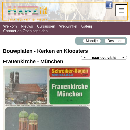
Welkom
Nieuws
Cursussen
Webwinkel
Galerij
Contact en Openingstijden
Mandje
Bestellen
Bouwplaten - Kerken en Kloosters
<
naar overzicht
>
Frauenkirche - München