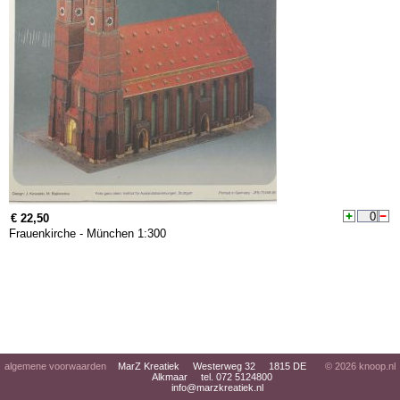
€ 22,50
Frauenkirche - München 1:300
algemene voorwaarden
MarZ Kreatiek Westerweg 32 1815 DE
© 2026
knoop.nl
Alkmaar tel. 072 5124800
info@marzkreatiek.nl