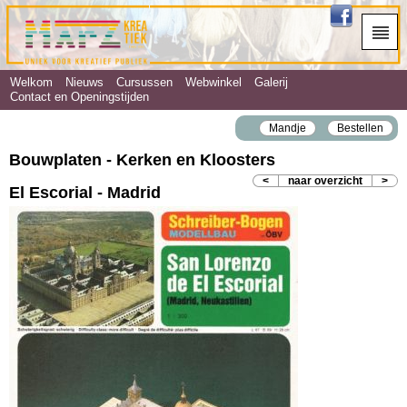
Welkom
Nieuws
Cursussen
Webwinkel
Galerij
Contact en Openingstijden
Mandje
Bestellen
Bouwplaten - Kerken en Kloosters
<
naar overzicht
>
El Escorial - Madrid