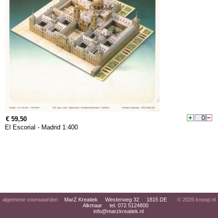
€ 59,50
El Escorial - Madrid 1:400
algemene voorwaarden
MarZ Kreatiek Westerweg 32 1815 DE
© 2026
knoop.nl
Alkmaar tel. 072 5124800
info@marzkreatiek.nl