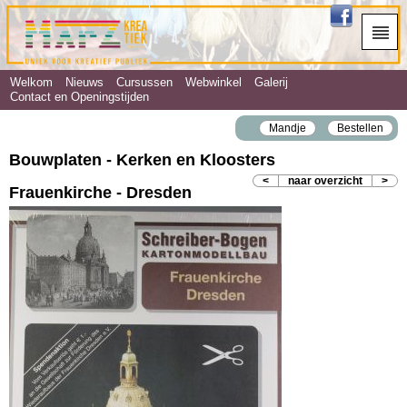
Welkom
Nieuws
Cursussen
Webwinkel
Galerij
Contact en Openingstijden
Mandje
Bestellen
Bouwplaten - Kerken en Kloosters
<
naar overzicht
>
Frauenkirche - Dresden