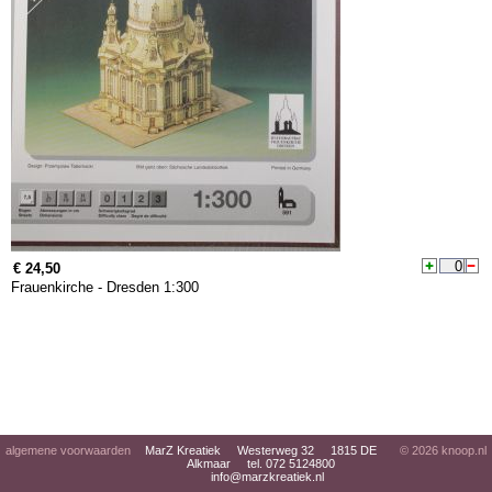
€ 24,50
Frauenkirche - Dresden 1:300
algemene voorwaarden
MarZ Kreatiek Westerweg 32 1815 DE
© 2026
knoop.nl
Alkmaar tel. 072 5124800
info@marzkreatiek.nl