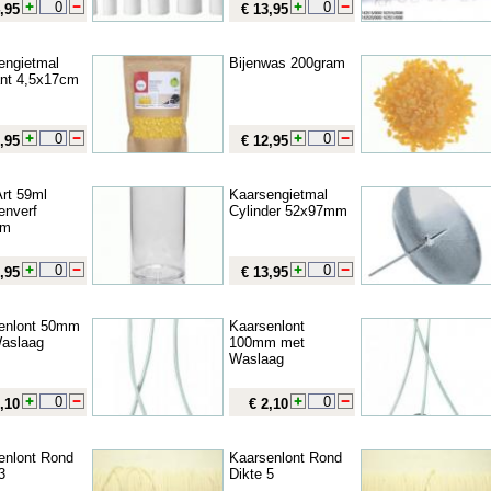
,95
€ 13,95
engietmal
Bijenwas 200gram
nt 4,5x17cm
,95
€ 12,95
rt 59ml
Kaarsengietmal
enverf
Cylinder 52x97mm
um
,95
€ 13,95
enlont 50mm
Kaarsenlont
aslaag
100mm met
Waslaag
,10
€ 2,10
enlont Rond
Kaarsenlont Rond
3
Dikte 5