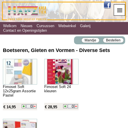
Welkom
Nieuws
Cursussen
Webwinkel
Galerij
Contact en Openingstijden
Mandje
Bestellen
Boetseren, Gieten en Vormen - Diverse Sets
Fimoset Soft
Fimoset Soft 24
12x25gram Assortie
kleuren
Pastel
€ 14,95
€ 28,95