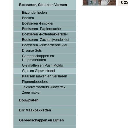
€ 25
Boetseren, Gieten en Vormen
Bijzonderheden
Boeken
Boetseren -Fimoklei
Boetseren -Papiermaché
Boetseren -Pottenbakkersklei
Boetseren -Zachtblijvende klei
Boetseren -Zelfhardende klei
Diverse Sets
Gereedschappen en
Hulpmaterialen
Gietmallen en Push Molds
Gips en Gipsverband
Kaarsen maken en Versieren
Pigmentpoeders
Textielverharders -Powertex
Zeep maken
Bouwplaten
DIY Maakpakketten
Gereedschappen en Lijmen