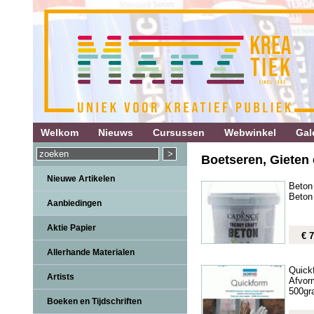
Welkom
Nieuws
Cursussen
Webwinkel
Gale
Boetseren, Gieten
Nieuwe Artikelen
Beton 
Beton
Aanbiedingen
Aktie Papier
€ 7
Allerhande Materialen
Quick
Artists
Afvo
500gr
Boeken en Tijdschriften