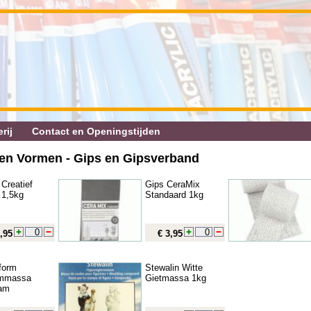
rij
Contact en Openingstijden
 en Vormen - Gips en Gipsverband
Creatief
Gips CeraMix
 1,5kg
Standaard 1kg
,95
€ 3,95
form
Stewalin Witte
rmmassa
Gietmassa 1kg
am