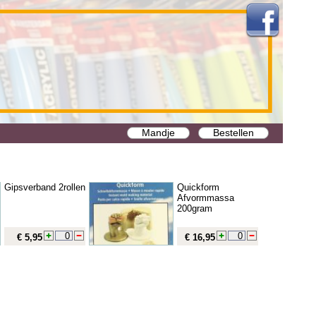
Mandje
Bestellen
Gipsverband 2rollen
Quickform
Afvormmassa
200gram
€ 5,95
€ 16,95