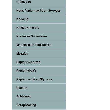
Hobbyverf
Hout, Papiermaché en Styropor
KadoTip !
Kinder Knutsels
Kralen en Onderdelen
Machines en Toebehoren
Mozaïek
Papier en Karton
Papierhobby's
Papiermaché en Styropor
Ponsen
Schilderen
Scrapbooking