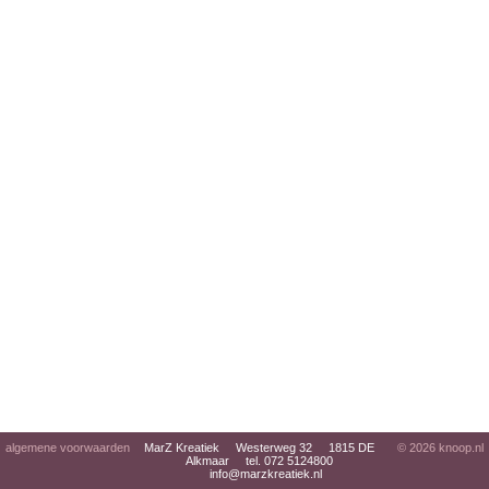
algemene voorwaarden
MarZ Kreatiek Westerweg 32 1815 DE
© 2026
knoop.nl
Alkmaar tel. 072 5124800
info@marzkreatiek.nl