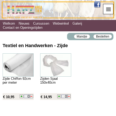
Welkom
Nieuws
Cursussen
Webwinkel
Galerij
Contact en Openingstijden
Mandje
Bestellen
Textiel en Handwerken - Zijde
Zijde Chiffon 92cm
Zijden Sjaal
per meter
150x40cm
€ 10,95
€ 14,95