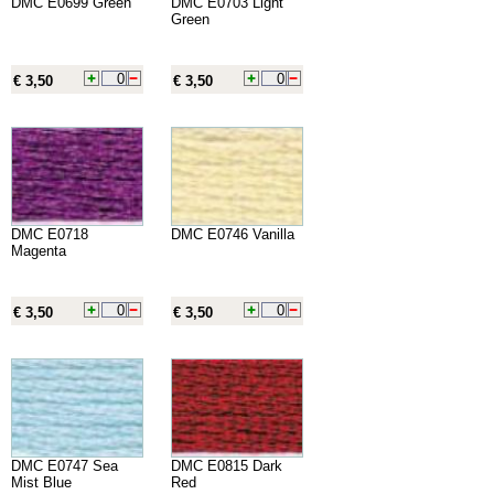
DMC E0699 Green
DMC E0703 Light
Green
€ 3,50
€ 3,50
DMC E0718
DMC E0746 Vanilla
Magenta
€ 3,50
€ 3,50
DMC E0747 Sea
DMC E0815 Dark
Mist Blue
Red