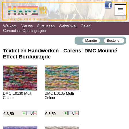
Welkom
Nieuws
Cursussen
Webwinkel
Galerij
Contact en Openingstijden
Mandje
Bestellen
Textiel en Handwerken - Garens ‐DMC Mouliné
Effect Borduurzijde
DMC E0130 Multi
DMC E0135 Multi
Colour
Colour
€ 3,50
€ 3,50