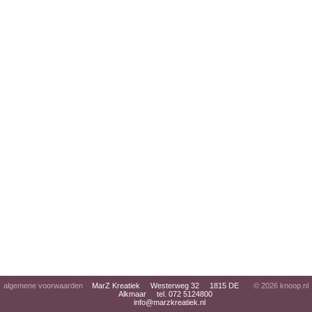
algemene voorwaarden
MarZ Kreatiek Westerweg 32 1815 DE
© 2026
knoop.nl
Alkmaar tel. 072 5124800
info@marzkreatiek.nl