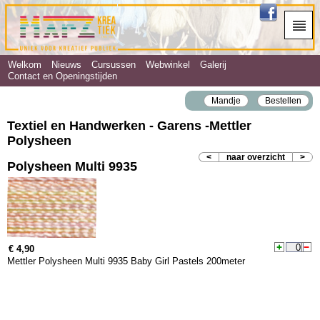
Welkom
Nieuws
Cursussen
Webwinkel
Galerij
Contact en Openingstijden
Mandje
Bestellen
Textiel en Handwerken - Garens ‐Mettler
Polysheen
<
naar overzicht
>
Polysheen Multi 9935
€ 4,90
Mettler Polysheen Multi 9935 Baby Girl Pastels 200meter