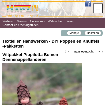
Welkom
Nieuws
Cursussen
Webwinkel
Galerij
Contact en Openingstijden
Mandje
Bestellen
Textiel en Handwerken - DIY Poppen en Knuffels
‐Pakketten
<
naar overzicht
>
Viltpakket Pippilotta Bomen
Dennenappelkinderen