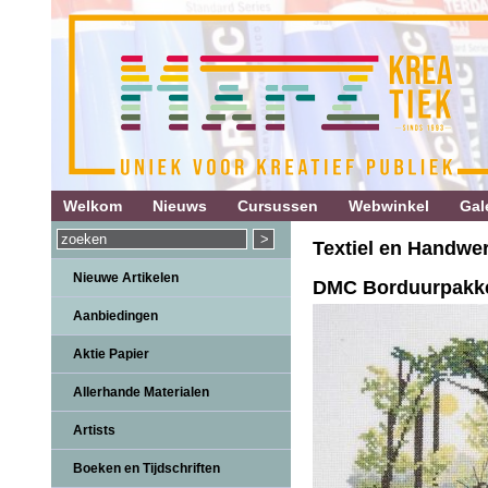
Welkom
Nieuws
Cursussen
Webwinkel
Gale
Textiel en Handwe
Nieuwe Artikelen
DMC Borduurpakke
Aanbiedingen
Aktie Papier
Allerhande Materialen
Artists
Boeken en Tijdschriften