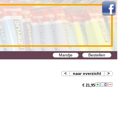
Mandje
Bestellen
<
naar overzicht
>
€ 21,95