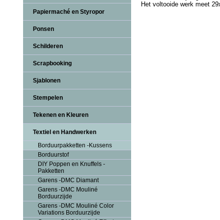
Het voltooide werk meet 29
Papiermaché en Styropor
Ponsen
Schilderen
Scrapbooking
Sjablonen
Stempelen
Tekenen en Kleuren
Textiel en Handwerken
Borduurpakketten -Kussens
Borduurstof
DIY Poppen en Knuffels -
Pakketten
Garens -DMC Diamant
Garens -DMC Mouliné
Borduurzijde
Garens -DMC Mouliné Color
Variations Borduurzijde