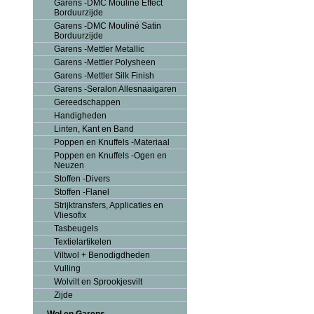
Garens -DMC Mouliné Effect
Borduurzijde
Garens -DMC Mouliné Satin
Borduurzijde
Garens -Mettler Metallic
Garens -Mettler Polysheen
Garens -Mettler Silk Finish
Garens -Seralon Allesnaaigaren
Gereedschappen
Handigheden
Linten, Kant en Band
Poppen en Knuffels -Materiaal
Poppen en Knuffels -Ogen en
Neuzen
Stoffen -Divers
Stoffen -Flanel
Strijktransfers, Applicaties en
Vliesofix
Tasbeugels
Textielartikelen
Viltwol + Benodigdheden
Vulling
Wolvilt en Sprookjesvilt
Zijde