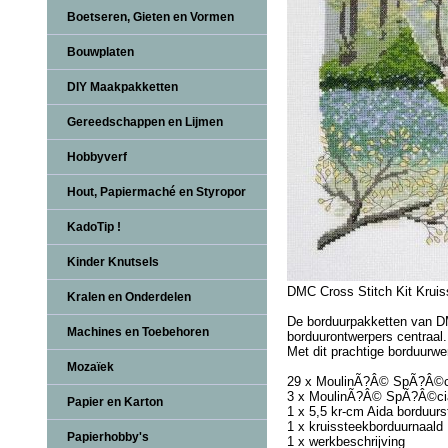
Boetseren, Gieten en Vormen
Bouwplaten
DIY Maakpakketten
Gereedschappen en Lijmen
Hobbyverf
Hout, Papiermaché en Styropor
KadoTip !
Kinder Knutsels
DMC Cross Stitch Kit Kruis
Kralen en Onderdelen
De borduurpakketten van DM
Machines en Toebehoren
borduurontwerpers centraal
Met dit prachtige borduurwe
Mozaïek
29 x MoulinÃ?Â© SpÃ?Â©cial
3 x MoulinÃ?Â© SpÃ?Â©cial 
Papier en Karton
1 x 5,5 kr-cm Aida borduur
1 x kruissteekborduurnaald
Papierhobby's
1 x werkbeschrijving