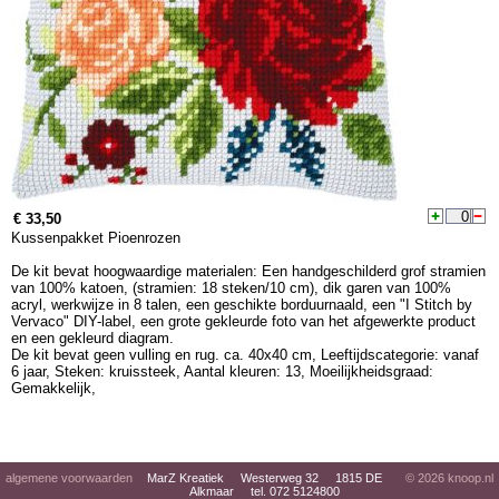
€ 33,50
Kussenpakket Pioenrozen
De kit bevat hoogwaardige materialen: Een handgeschilderd grof stramien
van 100% katoen, (stramien: 18 steken/10 cm), dik garen van 100%
acryl, werkwijze in 8 talen, een geschikte borduurnaald, een "I Stitch by
Vervaco" DIY-label, een grote gekleurde foto van het afgewerkte product
en een gekleurd diagram.
De kit bevat geen vulling en rug. ca. 40x40 cm, Leeftijdscategorie: vanaf
6 jaar, Steken: kruissteek, Aantal kleuren: 13, Moeilijkheidsgraad:
Gemakkelijk,
algemene voorwaarden
MarZ Kreatiek Westerweg 32 1815 DE
© 2026
knoop.nl
Alkmaar tel. 072 5124800