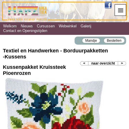
Welkom
Nieuws
Cursussen
Webwinkel
Galerij
Contact en Openingstijden
Mandje
Bestellen
Textiel en Handwerken - Borduurpakketten
‐Kussens
<
naar overzicht
>
Kussenpakket Kruissteek
Pioenrozen