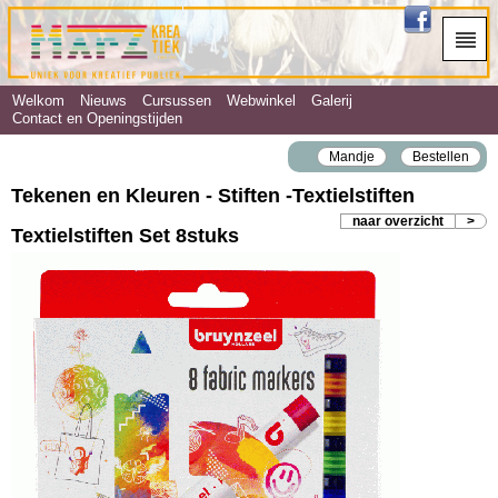
Welkom
Nieuws
Cursussen
Webwinkel
Galerij
Contact en Openingstijden
Mandje
Bestellen
Tekenen en Kleuren - Stiften ‐Textielstiften
naar overzicht
>
Textielstiften Set 8stuks