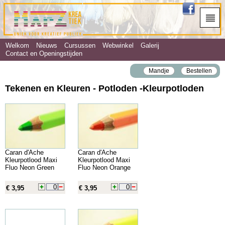
Welkom
Nieuws
Cursussen
Webwinkel
Galerij
Contact en Openingstijden
Mandje
Bestellen
Tekenen en Kleuren - Potloden ‐Kleurpotloden
Caran d'Ache
Caran d'Ache
Kleurpotlood Maxi
Kleurpotlood Maxi
Fluo Neon Green
Fluo Neon Orange
€ 3,95
€ 3,95