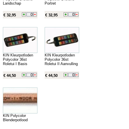
Landschap
Portret
€ 32,95
€ 32,95
KIN Kleurpotloden
KIN Kleurpotloden
Polycolor 36st
Polycolor 36st
Roletui I Basis
Roletui II Aanvulling
€ 44,50
€ 44,50
KIN Polycolor
Blenderpotlood