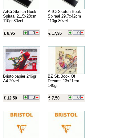
ArtCr.Sketch Book
ArtCr.Sketch Book
Spiraal 21,5x28cm
Spiraal 29,7x42cm
110gr.80vel
110gr.80vel
€ 8,95
€ 17,95
Bristolpapier 246gr
BZ Sk.Book Of
A4 20vel
Dreams 13x21cm
140gr.
€ 12,50
€ 7,50