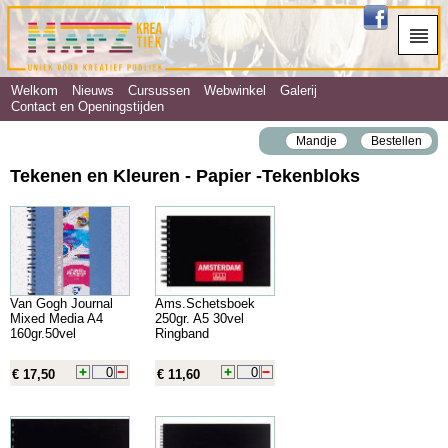
Welkom
Nieuws
Cursussen
Webwinkel
Galerij
Contact en Openingstijden
Mandje
Bestellen
Tekenen en Kleuren - Papier ‐Tekenbloks
Van Gogh Journal
Ams.Schetsboek
Mixed Media A4
250gr. A5 30vel
160gr.50vel
Ringband
€ 17,50
€ 11,60