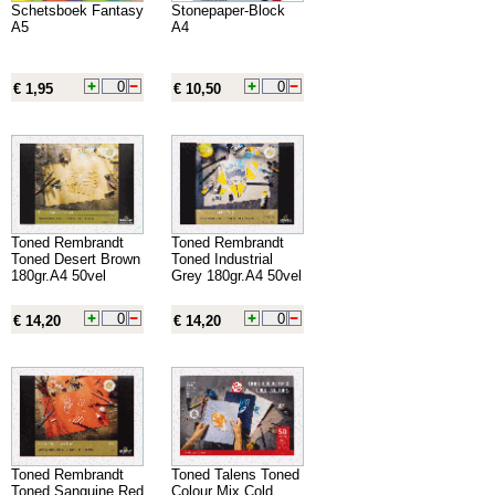
Schetsboek Fantasy
Stonepaper-Block
A5
A4
€ 1,95
€ 10,50
Toned Rembrandt
Toned Rembrandt
Toned Desert Brown
Toned Industrial
180gr.A4 50vel
Grey 180gr.A4 50vel
€ 14,20
€ 14,20
Toned Rembrandt
Toned Talens Toned
Toned Sanguine Red
Colour Mix Cold