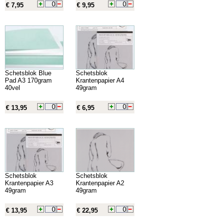
€ 7,95
€ 9,95
Schetsblok Blue
Schetsblok
Pad A3 170gram
Krantenpapier A4
40vel
49gram
€ 13,95
€ 6,95
Schetsblok
Schetsblok
Krantenpapier A3
Krantenpapier A2
49gram
49gram
€ 13,95
€ 22,95