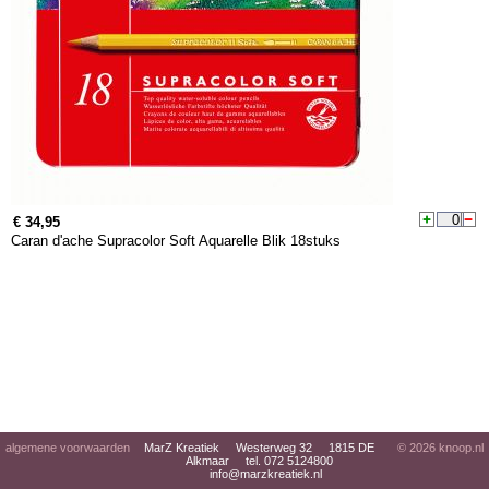
€ 34,95
Caran d'ache Supracolor Soft Aquarelle Blik 18stuks
algemene voorwaarden
MarZ Kreatiek Westerweg 32 1815 DE
© 2026
knoop.nl
Alkmaar tel. 072 5124800
info@marzkreatiek.nl