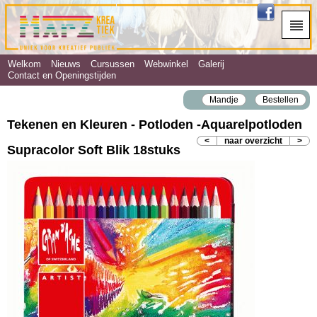
Welkom
Nieuws
Cursussen
Webwinkel
Galerij
Contact en Openingstijden
Mandje
Bestellen
Tekenen en Kleuren - Potloden ‐Aquarelpotloden
<
naar overzicht
>
Supracolor Soft Blik 18stuks