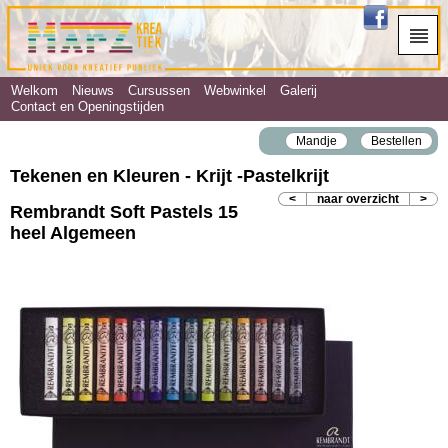
Welkom
Nieuws
Cursussen
Webwinkel
Galerij
Contact en Openingstijden
Mandje
Bestellen
Tekenen en Kleuren - Krijt ‐Pastelkrijt
<
naar overzicht
>
Rembrandt Soft Pastels 15
heel Algemeen