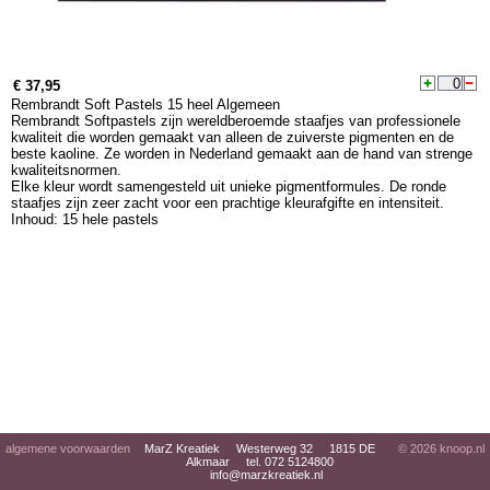
€ 37,95
Rembrandt Soft Pastels 15 heel Algemeen
Rembrandt Softpastels zijn wereldberoemde staafjes van professionele
kwaliteit die worden gemaakt van alleen de zuiverste pigmenten en de
beste kaoline. Ze worden in Nederland gemaakt aan de hand van strenge
kwaliteitsnormen.
Elke kleur wordt samengesteld uit unieke pigmentformules. De ronde
staafjes zijn zeer zacht voor een prachtige kleurafgifte en intensiteit.
Inhoud: 15 hele pastels
algemene voorwaarden
MarZ Kreatiek Westerweg 32 1815 DE
© 2026
knoop.nl
Alkmaar tel. 072 5124800
info@marzkreatiek.nl