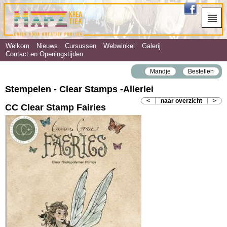
Welkom
Nieuws
Cursussen
Webwinkel
Galerij
Contact en Openingstijden
Mandje
Bestellen
Stempelen - Clear Stamps ‐Allerlei
<
naar overzicht
>
CC Clear Stamp Fairies