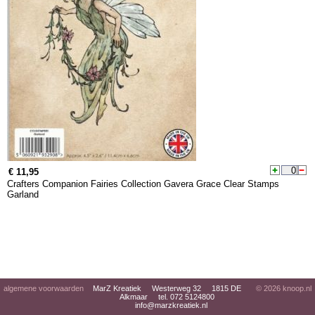
€ 11,95
Crafters Companion Fairies Collection Gavera Grace Clear Stamps
Garland
algemene voorwaarden
MarZ Kreatiek Westerweg 32 1815 DE
© 2026
knoop.nl
Alkmaar tel. 072 5124800
info@marzkreatiek.nl