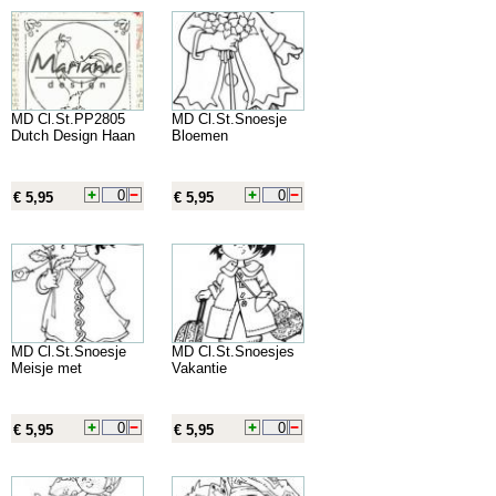
MD Cl.St.PP2805
MD Cl.St.Snoesje
Dutch Design Haan
Bloemen
€ 5,95
€ 5,95
MD Cl.St.Snoesje
MD Cl.St.Snoesjes
Meisje met
Vakantie
€ 5,95
€ 5,95