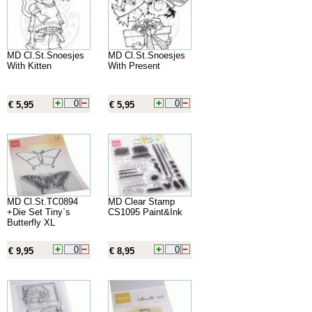
MD Cl.St.Snoesjes
MD Cl.St.Snoesjes
With Kitten
With Present
€ 5,95
€ 5,95
MD Cl.St.TC0894
MD Clear Stamp
+Die Set Tiny`s
CS1095 Paint&Ink
Butterfly XL
€ 9,95
€ 8,95