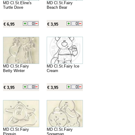
MD Cl.St.Eline's
MD Cl.St.Fairy
Turtle Dove
Beach Bear
€ 6,95
€ 3,95
MD Cl.St.Fairy
MD Cl.St.Fairy Ice
Betty Winter
Cream
€ 3,95
€ 3,95
MD Cl.St.Fairy
MD Cl.St.Fairy
Pinguin
Snowman