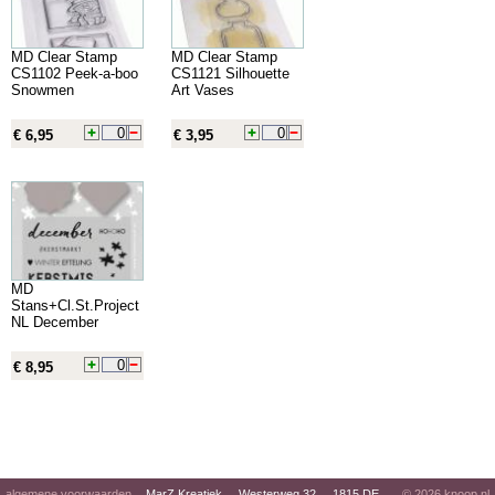
MD Clear Stamp
MD Clear Stamp
CS1102 Peek-a-boo
CS1121 Silhouette
Snowmen
Art Vases
€ 6,95
€ 3,95
MD
Stans+Cl.St.Project
NL December
€ 8,95
algemene voorwaarden
MarZ Kreatiek Westerweg 32 1815 DE
© 2026
knoop.nl