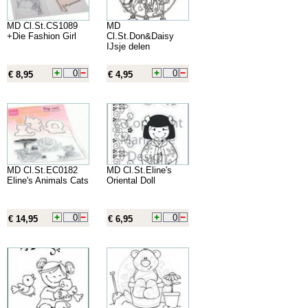
MD Cl.St.CS1089
MD
+Die Fashion Girl
Cl.St.Don&Daisy
IJsje delen
€ 8,95
€ 4,95
MD Cl.St.EC0182
MD Cl.St.Eline's
Eline's Animals Cats
Oriental Doll
€ 14,95
€ 6,95