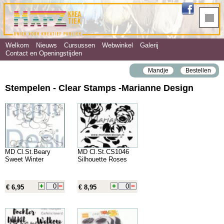
Welkom
Nieuws
Cursussen
Webwinkel
Galerij
Contact en Openingstijden
Mandje
Bestellen
Stempelen - Clear Stamps ‐Marianne Design
MD Cl.St.Beary
MD Cl.St.CS1046
Sweet Winter
Silhouette Roses
€ 6,95
€ 8,95