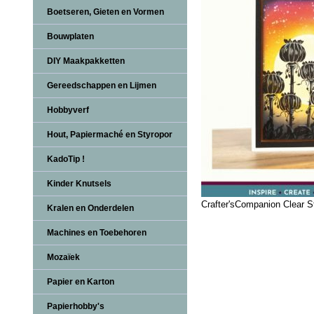
Boetseren, Gieten en Vormen
Bouwplaten
DIY Maakpakketten
Gereedschappen en Lijmen
Hobbyverf
Hout, Papiermaché en Styropor
KadoTip !
Kinder Knutsels
Crafter'sCompanion Clear 
Kralen en Onderdelen
Machines en Toebehoren
Mozaïek
Papier en Karton
Papierhobby's