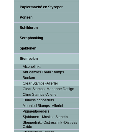
Papiermaché en Styropor
Ponsen
Schilderen
Scrapbooking
Sjablonen
Stempelen
Alcoholinkt
ArtFoamies Foam Stamps
Boeken
Clear Stamps -Allerlei
Clear Stamps -Marianne Design
Cling Stamps -Allerlei
Embossingpoeders
Mounted Stamps -Allerlei
Pigmentpoeders
Sjablonen - Masks - Stencils
Stempelinkt -Distress Ink -Distress
Oxide