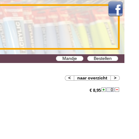
Mandje
Bestellen
<
naar overzicht
>
€ 8,95