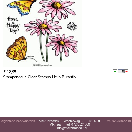
€ 12,95
Stampendous Clear Stamps Hello Butterfly
algemene voorwaarden
MarZ Kreatiek Westerweg 32 1815 DE
© 2026
knoop.nl
Alkmaar tel. 072 5124800
info@marzkreatiek.nl