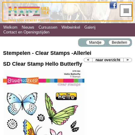
Welkom
Nieuws
Cursussen
Webwinkel
Galerij
Contact en Openingstijden
Mandje
Bestellen
Stempelen - Clear Stamps ‐Allerlei
<
naar overzicht
>
SD Clear Stamp Hello Butterfly