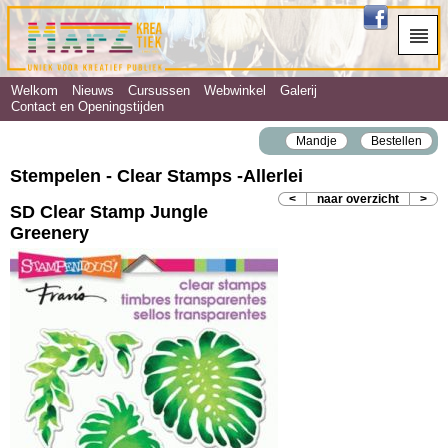
Welkom
Nieuws
Cursussen
Webwinkel
Galerij
Contact en Openingstijden
Mandje
Bestellen
Stempelen - Clear Stamps ‐Allerlei
<
naar overzicht
>
SD Clear Stamp Jungle
Greenery