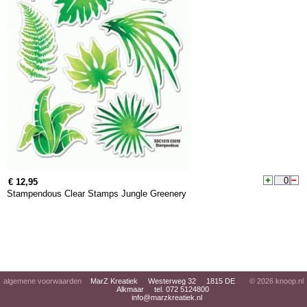
€ 12,95
Stampendous Clear Stamps Jungle Greenery
algemene voorwaarden
MarZ Kreatiek Westerweg 32 1815 DE
© 2026
knoop.nl
Alkmaar tel. 072 5124800
info@marzkreatiek.nl