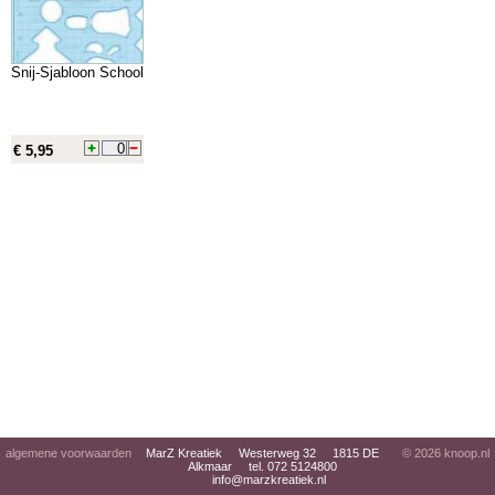
Snij-Sjabloon School
€ 5,95
algemene voorwaarden
MarZ Kreatiek Westerweg 32 1815 DE
© 2026
knoop.nl
Alkmaar tel. 072 5124800
info@marzkreatiek.nl