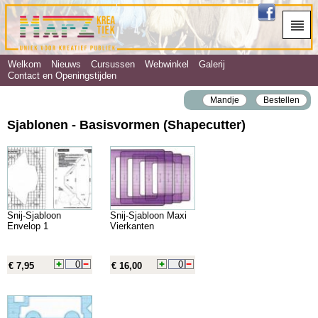
Welkom
Nieuws
Cursussen
Webwinkel
Galerij
Contact en Openingstijden
Mandje
Bestellen
Sjablonen - Basisvormen (Shapecutter)
Snij-Sjabloon
Snij-Sjabloon Maxi
Envelop 1
Vierkanten
€ 7,95
€ 16,00