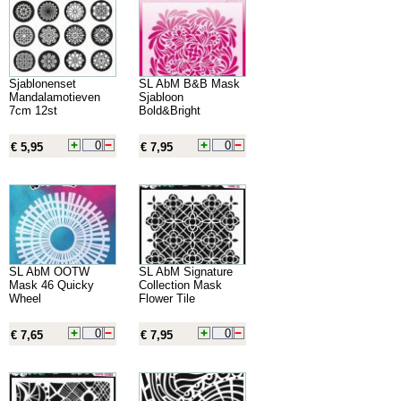
Sjablonenset
SL AbM B&B Mask
Mandalamotieven
Sjabloon
7cm 12st
Bold&Bright
€ 5,95
€ 7,95
SL AbM OOTW
SL AbM Signature
Mask 46 Quicky
Collection Mask
Wheel
Flower Tile
€ 7,65
€ 7,95