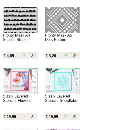
Pronty Mask A4
Pronty Mask A5
Scallop Stripe
Dots Pattern
€ 4,85
€ 3,20
Sizzix Layered
Sizzix Layered
Stencils Flowers
Stencils Snowflake
€ 19,95
€ 19,95