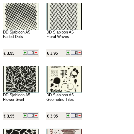
DD Sjabloon A5
DD Sjabloon A5
Faded Dots
Floral Waves
€ 3,95
€ 3,95
DD Sjabloon A5
DD Sjabloon A5
Flower Swirl
Geometric Tiles
€ 3,95
€ 3,95