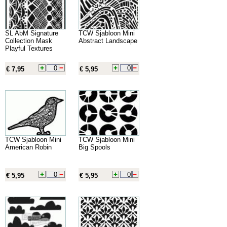
SL AbM Signature
TCW Sjabloon Mini
Collection Mask
Abstract Landscape
Playful Textures
€ 7,95
€ 5,95
TCW Sjabloon Mini
TCW Sjabloon Mini
American Robin
Big Spools
€ 5,95
€ 5,95