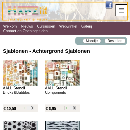
Welkom
Nieuws
Cursussen
Webwinkel
Galerij
Contact en Openingstijden
Mandje
Bestellen
Sjablonen - Achtergrond Sjablonen
AALL Stencil
AALL Stencil
Bricks&Bubbles
Components
€ 10,50
€ 6,95