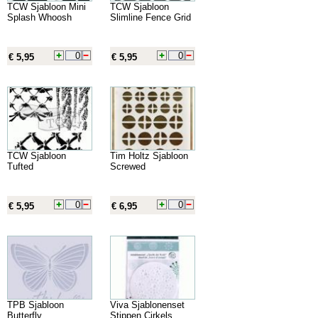
TCW Sjabloon Mini
TCW Sjabloon
Splash Whoosh
Slimline Fence Grid
€ 5,95
€ 5,95
TCW Sjabloon
Tim Holtz Sjabloon
Tufted
Screwed
€ 5,95
€ 6,95
TPB Sjabloon
Viva Sjablonenset
Butterfly
Stippen Cirkels