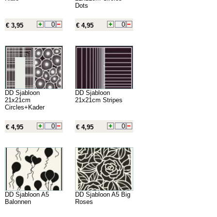
Dots
€ 3,95
€ 4,95
DD Sjabloon
DD Sjabloon
21x21cm
21x21cm Stripes
Circles+Kader
€ 4,95
€ 4,95
DD Sjabloon A5
DD Sjabloon A5 Big
Balonnen
Roses