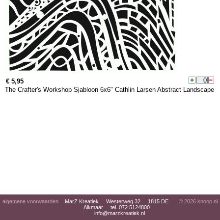
€ 5,95
The Crafter's Workshop Sjabloon 6x6" Cathlin Larsen Abstract Landscape
algemene voorwaarden
MarZ Kreatiek Westerweg 32 1815 DE
© 2026
knoop.nl
Alkmaar tel. 072 5124800
info@marzkreatiek.nl