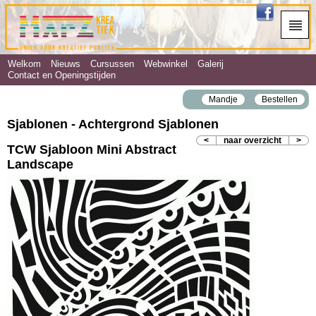
Welkom
Nieuws
Cursussen
Webwinkel
Galerij
Contact en Openingstijden
Mandje
Bestellen
Sjablonen - Achtergrond Sjablonen
<
naar overzicht
>
TCW Sjabloon Mini Abstract
Landscape