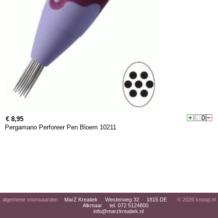
€ 8,95
Pergamano Perforeer Pen Bloem 10211
algemene voorwaarden
MarZ Kreatiek Westerweg 32 1815 DE
© 2026
knoop.nl
Alkmaar tel. 072 5124800
info@marzkreatiek.nl