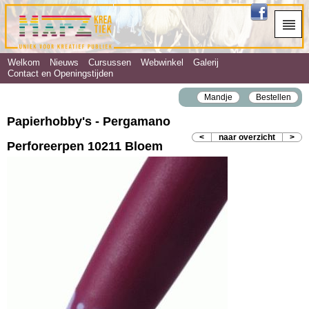
Welkom
Nieuws
Cursussen
Webwinkel
Galerij
Contact en Openingstijden
Mandje
Bestellen
Papierhobby's - Pergamano
<
naar overzicht
>
Perforeerpen 10211 Bloem