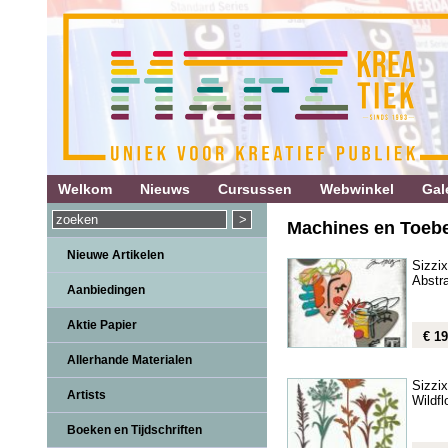
Welkom
Nieuws
Cursussen
Webwinkel
Gale
Machines en Toebeh
Nieuwe Artikelen
Sizzix
Abstr
Aanbiedingen
Aktie Papier
€ 19
Allerhande Materialen
Sizzix
Artists
Wildfl
Boeken en Tijdschriften