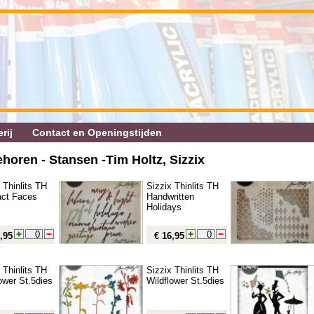
rij
Contact en Openingstijden
oren - Stansen ‐Tim Holtz, Sizzix
 Thinlits TH
Sizzix Thinlits TH
act Faces
Handwritten
Holidays
,95
€ 16,95
 Thinlits TH
Sizzix Thinlits TH
ower St.5dies
Wildflower St.5dies