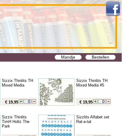
Mandje
Bestellen
Sizzix Thinlits TH
Sizzix Thinlits TH
Mixed Media
Mixed Media #5
€ 19,95
€ 19,95
Sizzix Thinlits
Sizzlits Alfabet set
TimH Holtz The
Rat-a-tat
Park