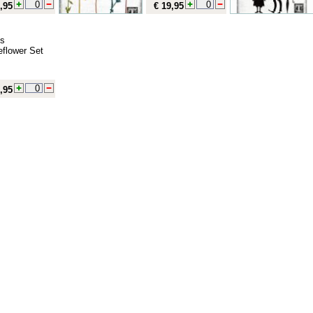
,95
€ 19,95
ts
eflower Set
,95