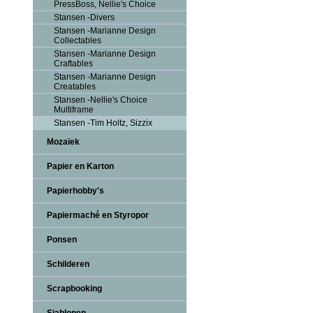
PressBoss, Nellie's Choice
Stansen -Divers
Stansen -Marianne Design
Collectables
Stansen -Marianne Design
Craftables
Stansen -Marianne Design
Creatables
Stansen -Nellie's Choice
Multiframe
Stansen -Tim Holtz, Sizzix
Mozaïek
Papier en Karton
Papierhobby's
Papiermaché en Styropor
Ponsen
Schilderen
Scrapbooking