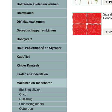
€ 19
Boetseren, Gieten en Vormen
Bouwplaten
Sizzli
Doodl
DIY Maakpakketten
Gereedschappen en Lijmen
€ 22
Hobbyverf
Hout, Papiermaché en Styropor
KadoTip !
Kinder Knutsels
Kralen en Onderdelen
Machines en Toebehoren
Big Shot, Sizzix
Cricut
Cuttlebug
Embossingfolders
Opbergen