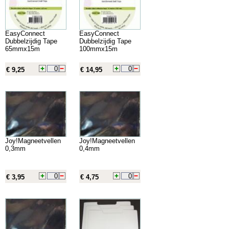
EasyConnect
EasyConnect
Dubbelzijdig Tape
Dubbelzijdig Tape
65mmx15m
100mmx15m
€ 9,25
€ 14,95
Joy!Magneetvellen
Joy!Magneetvellen
0,3mm
0,4mm
€ 3,95
€ 4,75