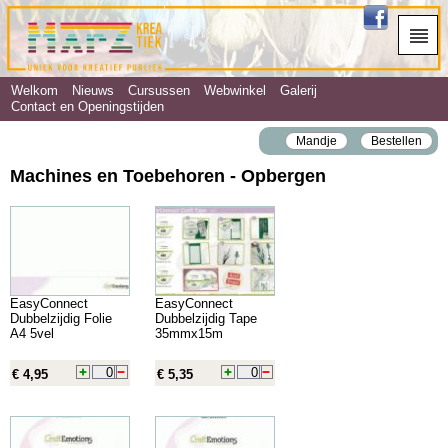
Welkom
Nieuws
Cursussen
Webwinkel
Galerij
Contact en Openingstijden
Mandje
Bestellen
Machines en Toebehoren - Opbergen
EasyConnect
EasyConnect
Dubbelzijdig Folie
Dubbelzijdig Tape
A4 5vel
35mmx15m
€ 4,95
€ 5,35