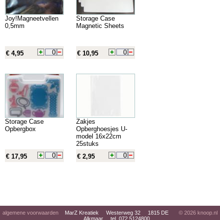
Joy!Magneetvellen
Storage Case
0,5mm
Magnetic Sheets
€ 4,95
€ 10,95
Storage Case
Zakjes
Opbergbox
Opberghoesjes U-
model 16x22cm
25stuks
€ 17,95
€ 2,95
algemene voorwaarden
MarZ Kreatiek Westerweg 32 1815 DE
© 2026
knoop.nl
Alkmaar tel. 072 5124800