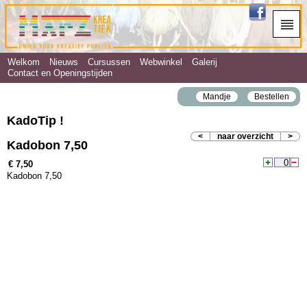
Welkom
Nieuws
Cursussen
Webwinkel
Galerij
Contact en Openingstijden
Mandje
Bestellen
KadoTip !
<
naar overzicht
>
Kadobon 7,50
€ 7,50
Kadobon 7,50