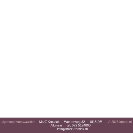
algemene voorwaarden
MarZ Kreatiek Westerweg 32 1815 DE
© 2026
knoop.nl
Alkmaar tel. 072 5124800
info@marzkreatiek.nl