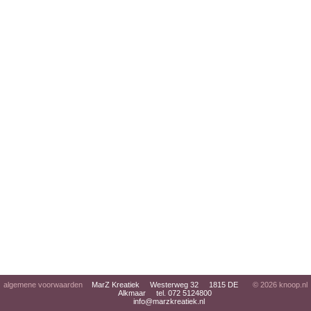
algemene voorwaarden
MarZ Kreatiek Westerweg 32 1815 DE
© 2026
knoop.nl
Alkmaar tel. 072 5124800
info@marzkreatiek.nl