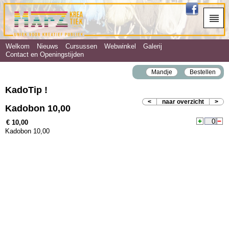
Welkom
Nieuws
Cursussen
Webwinkel
Galerij
Contact en Openingstijden
Mandje
Bestellen
KadoTip !
<
naar overzicht
>
Kadobon 10,00
€ 10,00
Kadobon 10,00