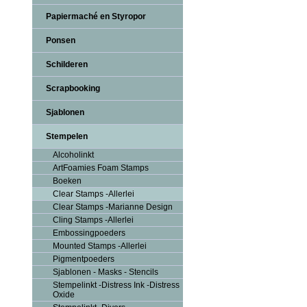
Papiermaché en Styropor
Ponsen
Schilderen
Scrapbooking
Sjablonen
Stempelen
Alcoholinkt
ArtFoamies Foam Stamps
Boeken
Clear Stamps -Allerlei
Clear Stamps -Marianne Design
Cling Stamps -Allerlei
Embossingpoeders
Mounted Stamps -Allerlei
Pigmentpoeders
Sjablonen - Masks - Stencils
Stempelinkt -Distress Ink -Distress
Oxide