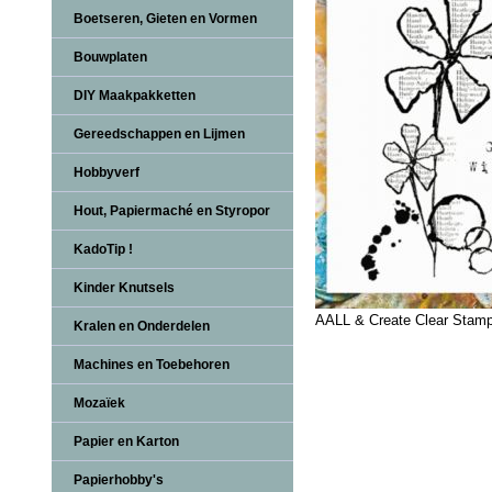
Boetseren, Gieten en Vormen
Bouwplaten
DIY Maakpakketten
Gereedschappen en Lijmen
Hobbyverf
Hout, Papiermaché en Styropor
KadoTip !
Kinder Knutsels
AALL & Create Clear Stam
Kralen en Onderdelen
Machines en Toebehoren
Mozaïek
Papier en Karton
Papierhobby's