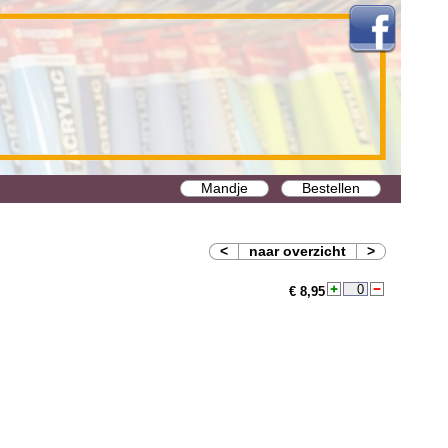
Mandje
Bestellen
<
naar overzicht
>
€ 8,95