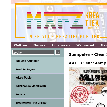
Welkom
Nieuws
Cursussen
Webwinkel
Gale
Stempelen - Clear 
Nieuwe Artikelen
AALL Clear Stamp
Aanbiedingen
Aktie Papier
Allerhande Materialen
Artists
Boeken en Tijdschriften