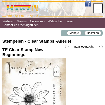
Welkom
Nieuws
Cursussen
Webwinkel
Galerij
Contact en Openingstijden
Mandje
Bestellen
Stempelen - Clear Stamps ‐Allerlei
<
naar overzicht
>
TE Clear Stamp New
Beginnings