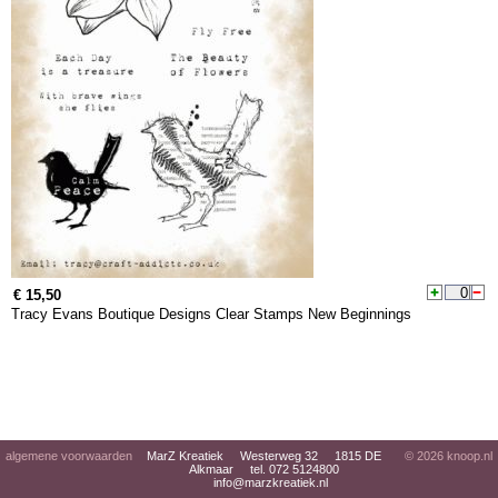
€ 15,50
Tracy Evans Boutique Designs Clear Stamps New Beginnings
algemene voorwaarden
MarZ Kreatiek Westerweg 32 1815 DE
© 2026
knoop.nl
Alkmaar tel. 072 5124800
info@marzkreatiek.nl