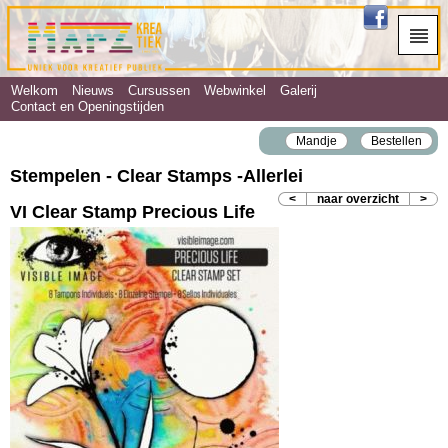
Welkom
Nieuws
Cursussen
Webwinkel
Galerij
Contact en Openingstijden
Mandje
Bestellen
Stempelen - Clear Stamps ‐Allerlei
<
naar overzicht
>
VI Clear Stamp Precious Life