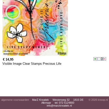
€ 14,95
Visible Image Clear Stamps Precious Life
algemene voorwaarden
MarZ Kreatiek Westerweg 32 1815 DE
© 2026
knoop.nl
Alkmaar tel. 072 5124800
info@marzkreatiek.nl