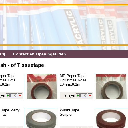
rij
Contact en Openingstijden
shi‐ of Tissuetape
per Tape
MD Paper Tape
tmas Dots
Christmas Rose
x9,1m
10mmx9,1m
,50
€ 3,50
 Tape Merry
Washi Tape
tmas
Scriptum