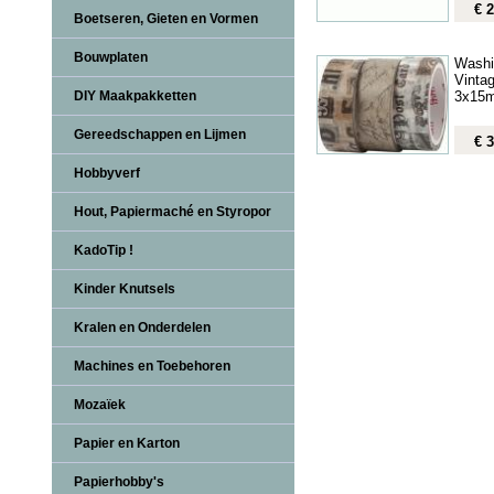
€ 2
Boetseren, Gieten en Vormen
Bouwplaten
Washi
Vinta
3x15
DIY Maakpakketten
Gereedschappen en Lijmen
€ 3
Hobbyverf
Hout, Papiermaché en Styropor
KadoTip !
Kinder Knutsels
Kralen en Onderdelen
Machines en Toebehoren
Mozaïek
Papier en Karton
Papierhobby's