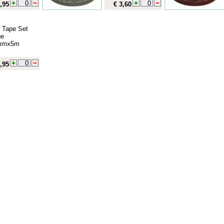
,95
€ 3,60
 Tape Set
ge
mmx5m
,95