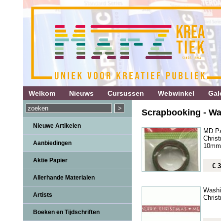
Welkom
Nieuws
Cursussen
Webwinkel
Gale
Scrapbooking - Wa
Nieuwe Artikelen
MD Pa
Chris
Aanbiedingen
10mm
Aktie Papier
€ 3
Allerhande Materialen
Washi
Artists
Chris
Boeken en Tijdschriften