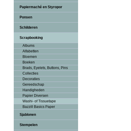
Papiermaché en Styropor
Ponsen
Schilderen
Scrapbooking
Albums
Alfabetten
Bloemen
Boeken
Brads, Eyelets, Buttons, Pins
Collecties
Decoraties
Gereedschap
Handigheden
Papier Diversen
Washi- of Tissuetape
Bazzill Basics Paper
Sjablonen
Stempelen