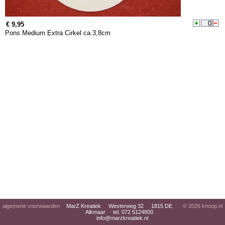
€ 9,95
Pons Medium Extra Cirkel ca.3,8cm
algemene voorwaarden
MarZ Kreatiek Westerweg 32 1815 DE
© 2026
knoop.nl
Alkmaar tel. 072 5124800
info@marzkreatiek.nl