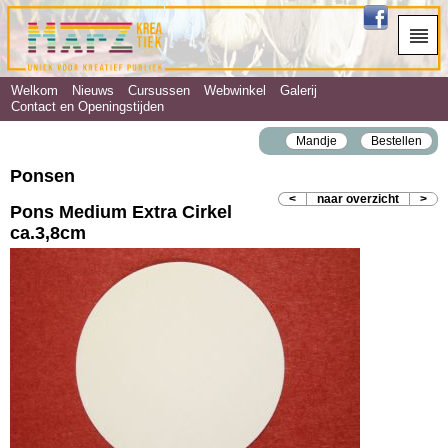
Welkom
Nieuws
Cursussen
Webwinkel
Galerij
Contact en Openingstijden
Mandje
Bestellen
Ponsen
<
naar overzicht
>
Pons Medium Extra Cirkel
ca.3,8cm