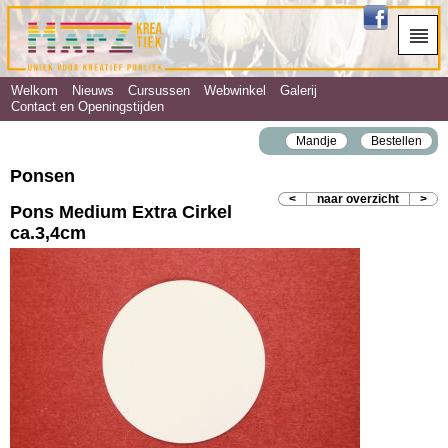
Welkom
Nieuws
Cursussen
Webwinkel
Galerij
Contact en Openingstijden
Mandje
Bestellen
Ponsen
<
naar overzicht
>
Pons Medium Extra Cirkel
ca.3,4cm