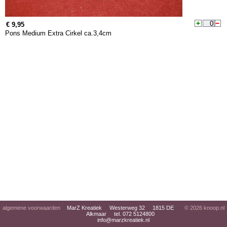
€ 9,95
Pons Medium Extra Cirkel ca.3,4cm
algemene voorwaarden
MarZ Kreatiek Westerweg 32 1815 DE
© 2026
knoop.nl
Alkmaar tel. 072 5124800
info@marzkreatiek.nl