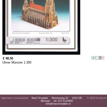
€ 48,50
Ulmer Münster 1:300
algemene voorwaarden
MarZ Kreatiek Westerweg 32 1815 DE
© 2026
knoop.nl
Alkmaar tel. 072 5124800
info@marzkreatiek.nl