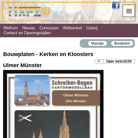
Welkom
Nieuws
Cursussen
Webwinkel
Galerij
Contact en Openingstijden
Mandje
Bestellen
Bouwplaten - Kerken en Kloosters
<
naar overzicht
Ulmer Münster