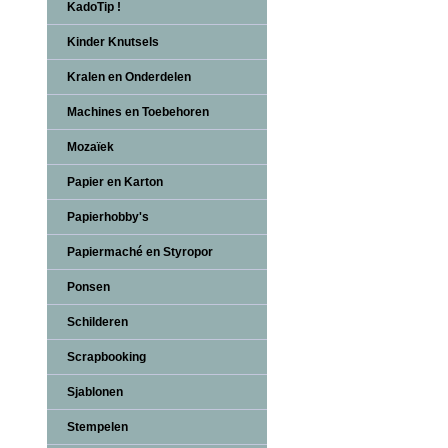
KadoTip !
Kinder Knutsels
Kralen en Onderdelen
Machines en Toebehoren
Mozaïek
Papier en Karton
Papierhobby's
Papiermaché en Styropor
Ponsen
Schilderen
Scrapbooking
Sjablonen
Stempelen