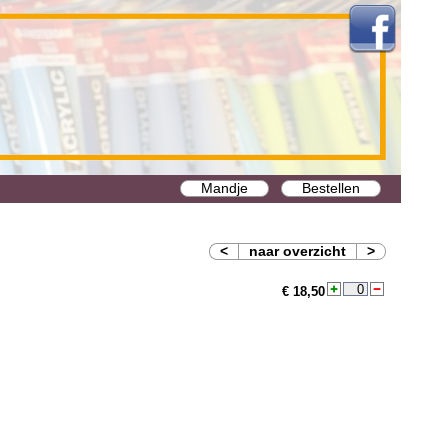
Mandje
Bestellen
<
naar overzicht
>
€ 18,50