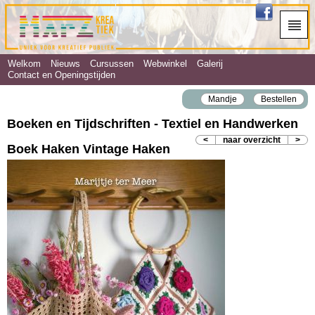
Welkom
Nieuws
Cursussen
Webwinkel
Galerij
Contact en Openingstijden
Mandje
Bestellen
Boeken en Tijdschriften - Textiel en Handwerken
<
naar overzicht
>
Boek Haken Vintage Haken