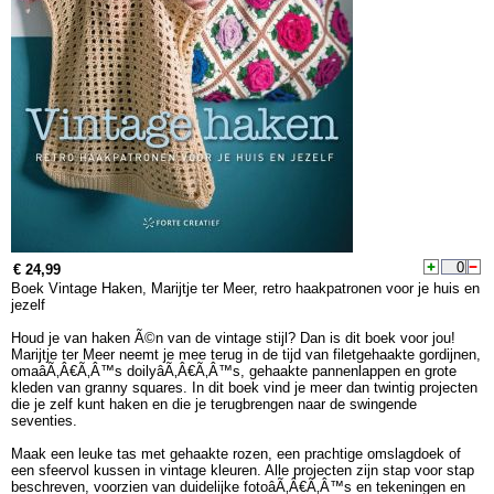
€ 24,99
Boek Vintage Haken, Marijtje ter Meer, retro haakpatronen voor je huis en
jezelf
Houd je van haken Ã©n van de vintage stijl? Dan is dit boek voor jou!
Marijtje ter Meer neemt je mee terug in de tijd van filetgehaakte gordijnen,
omaâÃ‚Â€Ã‚Â™s doilyâÃ‚Â€Ã‚Â™s, gehaakte pannenlappen en grote
kleden van granny squares. In dit boek vind je meer dan twintig projecten
die je zelf kunt haken en die je terugbrengen naar de swingende
seventies.
Maak een leuke tas met gehaakte rozen, een prachtige omslagdoek of
een sfeervol kussen in vintage kleuren. Alle projecten zijn stap voor stap
beschreven, voorzien van duidelijke fotoâÃ‚Â€Ã‚Â™s en tekeningen en