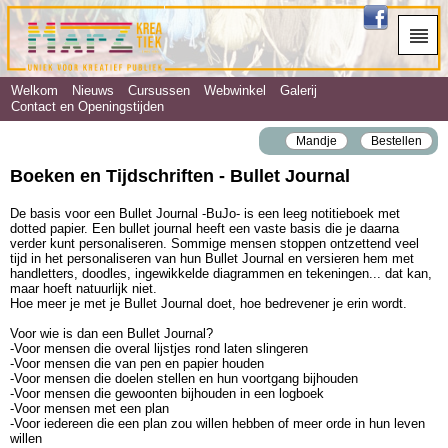
Welkom
Nieuws
Cursussen
Webwinkel
Galerij
Contact en Openingstijden
Mandje
Bestellen
Boeken en Tijdschriften - Bullet Journal
De basis voor een Bullet Journal -BuJo- is een leeg notitieboek met
dotted papier. Een bullet journal heeft een vaste basis die je daarna
verder kunt personaliseren. Sommige mensen stoppen ontzettend veel
tijd in het personaliseren van hun Bullet Journal en versieren hem met
handletters, doodles, ingewikkelde diagrammen en tekeningen... dat kan,
maar hoeft natuurlijk niet.
Hoe meer je met je Bullet Journal doet, hoe bedrevener je erin wordt.
Voor wie is dan een Bullet Journal?
-Voor mensen die overal lijstjes rond laten slingeren
-Voor mensen die van pen en papier houden
-Voor mensen die doelen stellen en hun voortgang bijhouden
-Voor mensen die gewoonten bijhouden in een logboek
-Voor mensen met een plan
-Voor iedereen die een plan zou willen hebben of meer orde in hun leven
willen