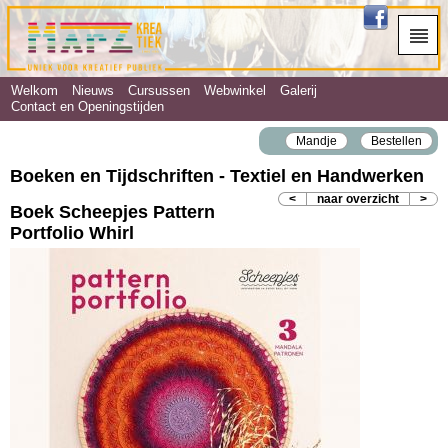
Welkom
Nieuws
Cursussen
Webwinkel
Galerij
Contact en Openingstijden
Mandje
Bestellen
Boeken en Tijdschriften - Textiel en Handwerken
<
naar overzicht
>
Boek Scheepjes Pattern
Portfolio Whirl