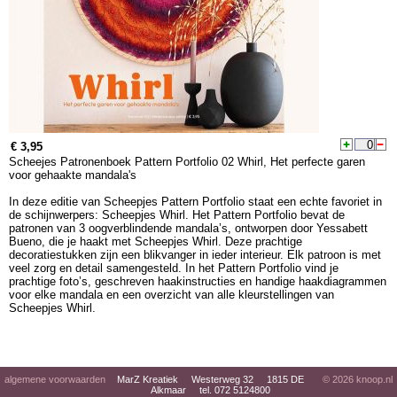
€ 3,95
Scheejes Patronenboek Pattern Portfolio 02 Whirl, Het perfecte garen
voor gehaakte mandala's
In deze editie van Scheepjes Pattern Portfolio staat een echte favoriet in
de schijnwerpers: Scheepjes Whirl. Het Pattern Portfolio bevat de
patronen van 3 oogverblindende mandala’s, ontworpen door Yessabett
Bueno, die je haakt met Scheepjes Whirl. Deze prachtige
decoratiestukken zijn een blikvanger in ieder interieur. Elk patroon is met
veel zorg en detail samengesteld. In het Pattern Portfolio vind je
prachtige foto’s, geschreven haakinstructies en handige haakdiagrammen
voor elke mandala en een overzicht van alle kleurstellingen van
Scheepjes Whirl.
algemene voorwaarden
MarZ Kreatiek Westerweg 32 1815 DE
© 2026
knoop.nl
Alkmaar tel. 072 5124800