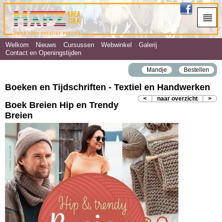
Welkom
Nieuws
Cursussen
Webwinkel
Galerij
Contact en Openingstijden
Mandje
Bestellen
Boeken en Tijdschriften - Textiel en Handwerken
<
naar overzicht
>
Boek Breien Hip en Trendy
Breien